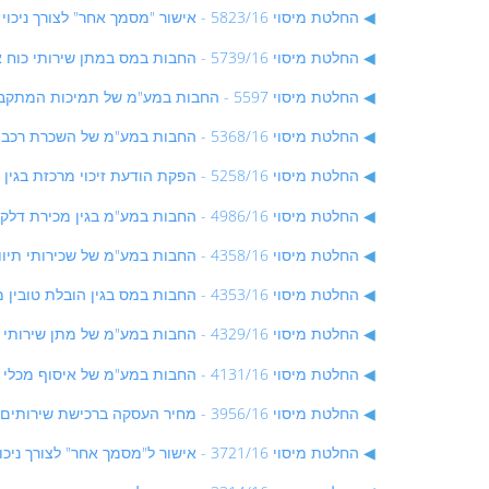
החלטת מיסוי 5823/16 - אישור "מסמך אחר" לצורך ניכוי מס תשומות ביבוא תרופות יחודיות - החלטת מיסוי בהסכם
החלטת מיסוי 5739/16 - החבות במס במתן שירותי כוח אדם לבתי מלון הממוקמים באיזור אילת - החלטת מיסוי בהסכם
החלטת מיסוי 5597 - החבות במע"מ של תמיכות המתקבלות ממשרד החקלאות בעבור השמדת בעלי חיים - החלטת מיסוי בהסכם
החלטת מיסוי 5368/16 - החבות במע"מ של השכרת רכבים לחיילים זרים אשר אין בידם אשרת ביקורת בישראל - החלטת מיסוי בהסכם
החלטת מיסוי 5258/16 - הפקת הודעת זיכוי מרכזת בגין ההפרש שבין התמורה בפועל לבין התמורה שנרשמה בספרי העוסק במעמד העסקה - החלטת מיסוי לא בהסכם
החלטת מיסוי 4986/16 - החבות במע"מ בגין מכירת דלקים באזור אילת - החלטת מיסוי בהסכם
החלטת מיסוי 4358/16 - החבות במע"מ של שכירותי תיווך ושירותים אחרים שמעניק עוסק לתייר אגב אשפוז בבית חולים בישראל - החלטת מיסוי שאינה בהסכם
החלטת מיסוי 4353/16 - החבות במס בגין הובלת טובין מעוסק שאינו תושב אזור אילת לתושב אזור אילת - החלטת מיסוי בהסכם
החלטת מיסוי 4329/16 - החבות במע"מ של מתן שירותי ניטול בתהליך שטעון - החלטת מיסוי בהסכם
החלטת מיסוי 4131/16 - החבות במע"מ של איסוף מכלי משקה עפ"י חוק הפיקדון על מכלי משקה, התשנ"ט-1999 - החלטת מיסוי בהסכם
החלטת מיסוי 3956/16 - מחיר העסקה ברכישת שירותים באמצעות יישומון - החלטת מיסוי בהסכם
החלטת מיסוי 3721/16 - אישור ל"מסמך אחר" לצורך ניכוי מס תשומות בעבודות פיתוח - החלטת מיסוי בהסכם