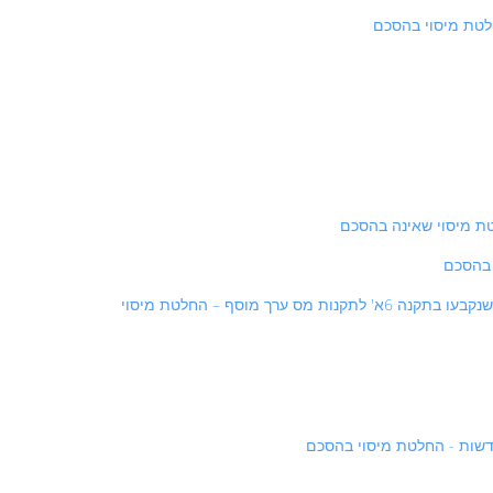
החלטת מיסוי 7958/17 – מס ערך מוסף – החבות במע"מ של שירותים הניתנים ע"י "עוסק פטור" לחייב במס כאשר מתקיימים התנאים שנקבעו בתקנה 6א' לתקנות מס ערך מוסף – החלטת מיסוי