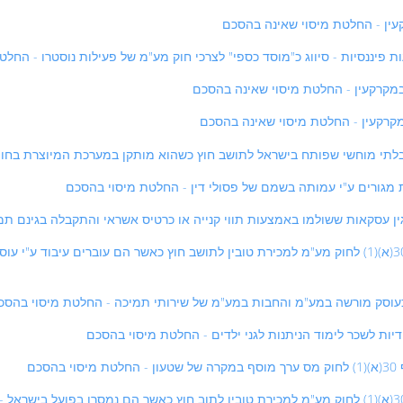
החלטת מיסוי 8973/14 - אישור "מסמך אחר" לפי סעיף 30(א)(1) לחוק מע"מ למכירת טובין לתושב חוץ כאשר