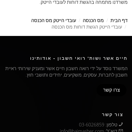
משרדנו מתמחה בהגשת דוחות לעובדי הייטק.
דף הבית
מס הכנסה
עובדי הייטק מס הכנסה
עובדי הייטק הגשת דוחות מס הכנסה
חיים אשר ושות' רואי חשבון - אודותינו
המשרד נוסד על ידי רואה חשבון חיים אשר ומעניק שירותי ראיית
חשבון לחברות, עסקים, משקיעים, יחידים ותושבי חוץ.
צרו קשר
צור קשר
טלפון: ‏03-6026859‏‏
דוא"ל:
info@haimasher.com