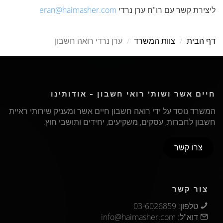
ליצירת קשר עם רו"ח ערן נרדי
eran@haimasher.com
דף הבית
צוות המשרד
ערן נרדי רואה חשבון
חיים אשר ושות' רואי חשבון - אודותינו
המשרד נוסד על ידי רואה חשבון חיים אשר ומעניק שירותי ראיית
חשבון לחברות, עסקים, משקיעים, יחידים ותושבי חוץ.
צרו קשר
צור קשר
טלפון: ‏03-6026859‏‏
דוא"ל:
info@haimasher.com