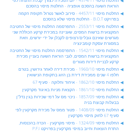
החלטת מיסוי 4574/11 - יום המכירה לצורך קבלת ההנחה לפי
הוראת השעה בהסכם אופציה - החלטת מיסוי בהסכם
החלטת מיסוי 4457/11 - סירוב לאשר נטרול תקופת הקמה
בפרויקט B.O.T - החלטת מיסוי שלא בהסכם
החלטת מיסוי 2553/11 - התפרסמה החלטת מיסוי של החטיבה
המקצועית ברשות המסים, שעניינה במכירת קרקע הכוללת שני
מגרשים שאינם גובלים/רצופים לקבלן על ידי יורשים, וזאת
במסגרת עסקת קומבינציה
החלטת מיסוי 1542/11 - התפרסמה החלטת מיסוי של החטיבה
המקצועית ברשות המסים, לגבי הוראת השעה בעניין מכירת
קרקע לבניית דירות מגורים
החלטת מיסוי 1960/10 - מכירת דירה לאחר גירושין, בטרם
חלפו 4 שנים ממכירת דירת בן הזוג בתקופת הנישואין
החלטת מיסוי 1862/10 - איחוד וחלוקה - סעיף 67
החלטת מיסוי 1861/10 - הקצאת מניות באיגוד מקרקעין
החלטת מיסוי 1857/09 - ניכוי מס על דמי שכירות בגין נדל"ן
בבעלות קבוצת בניה
החלטת מיסוי 1408/09 - פטור ממס על מכירת מקרקעין לפי
סעיף 67 לחוק מיסוי מקרקעין
החלטת מיסוי 1324/09 - מיסוי מקרקעין - הכרה בהכנסות,
התרת הוצאות וחיוב במיסי מקרקעין בפרויקט P.F.I