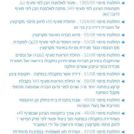
החלטת מיסוי 1305/09 - פטור לאלמנת הבן לפי סעיף 62,
תקתופת הצינון לפי סעיף 49ו', מתנה לאלמנת הבן לפי סעיף
49ב(1)(א)
החלטת מיסוי 1254/09 - תחולת סעיף 49ו לחוק מיסוי מקרקעין
על העברת דירה בין בני זוג
החלטת מיסוי 55/08 - סיווג חברה כאיגוד מקרקעין
החלטת מיסוי 53/08 - קיזוז הפסדים לפי סעיף 28(ב) לפקודת
מס הכנסה כנגד מכירת מניות באיגוד מקרקעין
החלטת מיסוי 52/08 - החלת הוראות סעיף 5(ג)(4) על נכסים
שהתקבלו בפירוק חברות שמניותיהן נתקבלו בירושה ועל תמורת
מכירת נכסי עיזבון שטרם חולקה
החלטת מיסוי 51/08 - דירה אשר נתקבלה במתנה - תקופת צינון
החלטת מיסוי 50/08 - אי החלת הוראות סעיף 49ו' בקבלת
קרקע במתנה יותר מ-3 שנים לפני סיום הבניה שמומנה מכספי
מקבל המתנה
החלטת מיסוי 49/08 - שבח בחברת בית כחלק מן ההכנסה
החייבת של בעלי המניות
החלטת מיסוי 48/08 - אין צורך בתקופת הצינון שבסניף 49ו
כשהדירה נתקבלה במתנה תוך ניצול פטור לפי פרק חמישי 1
לחוק מיסוי מקרקעין (שבח ורכישה) על ידי המעביר
החלטת מיסוי 47/08 - הגדרת תא משפחתי בנסיבות מיוחדות