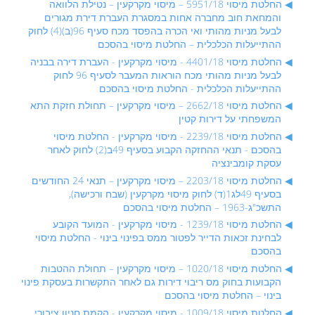
החלטת מיסוי 5951/18 – מיסוי מקרקעין – נטילת הלוואה
והמחאת חוב מחברה אחות במסגרת העברת דירת מגורים
לבעל מניות מהותי ואי הכרה בהפסד מכח סעיף 96(ב)(4) לחוק
ההתייעלות הכלכלית – החלטת מיסוי בהסכם
החלטת מיסוי 4401/18 - מיסוי מקרקעין - העברת דירה בבניה
לבעל מניות מהותי מכח הוראות המעבר לסעיף 96 לחוק
ההתייעלות הכלכלית - החלטת מיסוי בהסכם
החלטת מיסוי 2662/18 – מיסוי מקרקעין – תחולת חזקת התא
המשפחתי על דירות קטין
החלטת מיסוי 2239/18 - מיסוי מקרקעין - החלטת מיסוי
בהסכם - תנאי ההחזקה הקבוע בסעיף 49ב(2) לחוק לאחר
עסקת קומבינציה
החלטת מיסוי 2203/18 – מיסוי מקרקעין – תנאי 24 החודשים
בסעיף 49לג1(ד) לחוק מיסוי מקרקעין (שבח ורכישה),
התשכ"ג-1963 – החלטת מיסוי בהסכם
החלטת מיסוי 1239/18 - מיסוי מקרקעין - המועד הקובע
לבחינת זכאות הדייר לפטור ממס בפינוי בינוי - החלטת מיסוי
בהסכם
החלטת מיסוי 1020/18 – מיסוי מקרקעין – תחולת ההטבות
הקבועות בחוק מס ריבוי דירות גם לאחר התקשרות בעסקת פינוי
בינוי – החלטת מיסוי בהסכם
החלטת מיסוי 1009/18 - מיסוי מקרקעין - הקמת חניון ציבורי